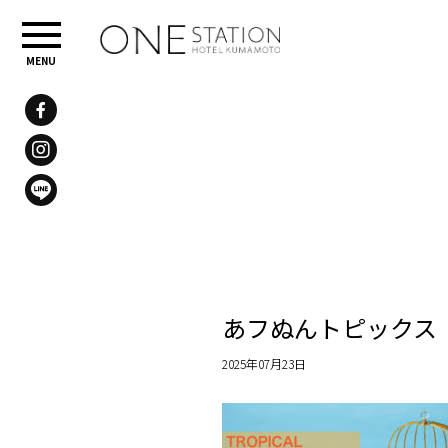
あフぬんトピックス
2025年07月23日