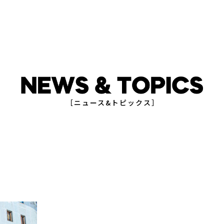
［ニュース&トピックス］