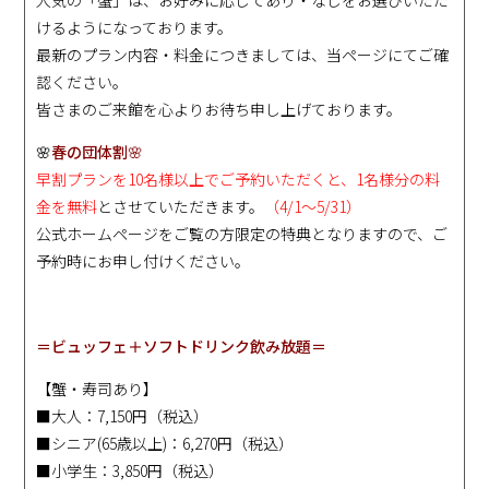
人気の「蟹」は、お好みに応じてあり・なしをお選びいただ
けるようになっております。
最新のプラン内容・料金につきましては、当ページにてご確
認ください。
皆さまのご来館を心よりお待ち申し上げております。
🌸
春の団体割🌸
早割プランを10名様以上でご予約いただくと、1名様分の料
金を無料
とさせていただきます。
（4/1～5/31）
公式ホームページをご覧の方限定の特典となりますので、ご
予約時にお申し付けください。
＝ビュッフェ＋ソフトドリンク飲み放題＝
【蟹・寿司あり】
■大人：7,150円（税込）
■シニア(65歳以上)：6,270円（税込）
■小学生：3,850円（税込）