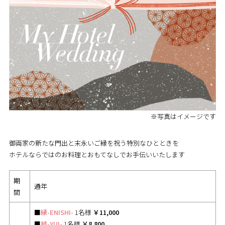
※写真はイメージです
御両家の新たな門出と末永いご縁を祝う特別なひとときを
ホテルならではのお料理とおもてなしでお手伝いいたします
期
通年
間
■
縁-ENISHI-
1名様
￥11,000
■
結-YUI-
1名様
￥8,800