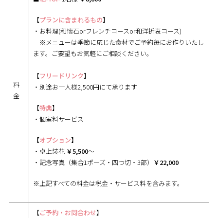
【
プランに含まれるもの
】
・お料理(和懐石orフレンチコースor和洋折衷コース)
※メニューは季節に応じた食材でご予約毎にお作りいたし
ます。ご要望もお気軽にご相談ください。
【
フリードリンク
】
料
・別途お一人様2,500円にて承ります
金
【
特典
】
・個室料サービス
【
オプション
】
・卓上装花
￥5,500
～
・記念写真（集合1ポーズ・四つ切・3部）
￥22,000
※上記すべての料金は税金・サービス料を含みます。
【
ご予約・お問合わせ
】