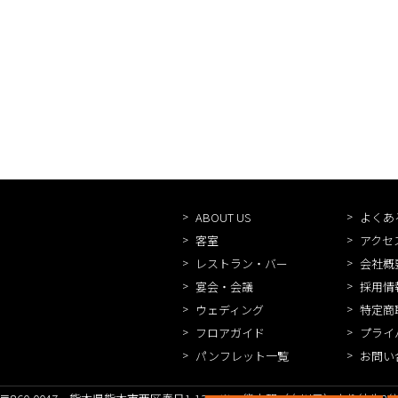
ABOUT US
よくあ
客室
アクセ
レストラン・バー
会社概
宴会・会議
採用情
ウェディング
特定商
フロアガイド
プライ
パンフレット一覧
お問い