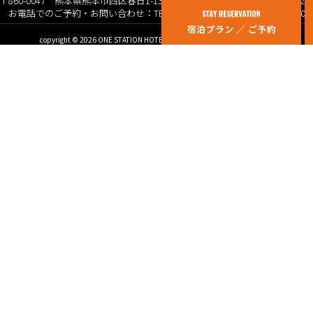
〒860-0047 熊本県熊本市西区春日1-13-1 ※JR熊本駅（白川口）より徒歩2
お電話でのご予約・お問い合わせ：TEL 096-326-1111 FAX 096-326-0800
copyright © 2026 ONE STATION HOTEL KUMAMOTO. All Rights Reserved.
Hotel
Restaurant
Pho
奈良
奈良
奈良
ANDO HOTEL 奈良若草山
テラス 若草山
イマ
CAUNA Nara Uda
RAW
大阪
SOA
福岡
オテルグレージュ
Cafe
熊本
奈良
ワン・ステーションホテル熊本
ラ・テラス オールデイダイニング
三重
大阪
お宿行灯鳥羽
COVE DINING
神奈川
YODOYABASHI SkyTerrace Cafe & Bar
ANDO HOTEL RETREAT 箱根強羅
アンドアイランド
大阪あわざ大食堂