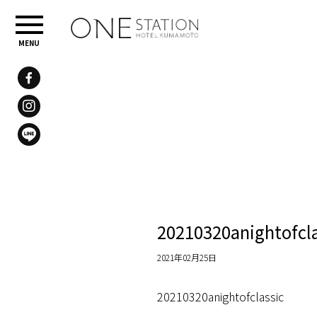
20210320anightofcla
2021年02月25日
20210320anightofclassic