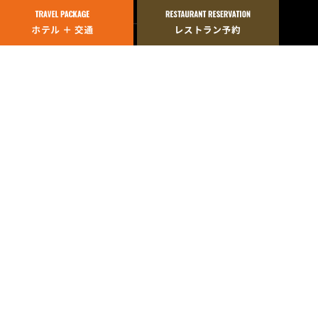
分
to
ーゴ
×MODE