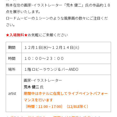
熊本在住の画家･イラストレーター「荒木 健二」氏の作品約１８
点を展示いたします。
ロードムービーの１シーンのような風景画の数々にご注目くだ
さい。
★入場無料★
お気軽にご来館ください
期間
１２月１日(水)～１２月１４日(火)
時間
１０：００～２３：００
場所
１階 ロビーラウンジ & バーANDO
画家･イラストレーター
荒木 健二
氏
artist
期間中はホテルに在席してライブペイントパフォー
マンスを行います
［時間：11:00 – 17:00］（12/8は除く）