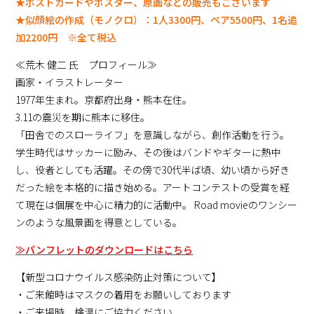
★ポストカードやポスター、原画などの販売もございます
★似顔絵の作成（モノクロ）：1人3300円、ペア5500円、1名追
加2200円 ※全て税込
≪荒木 健二 氏 プロフィール≫
画家・イラストレーター
1977年生まれ。京都府出身・熊本在住。
3.11の震災を期に熊本に移住。
「田舎でのスローライフ」を意識しながら、創作活動を行う。
学生時代はサッカーに励み、その後はバンドやギターに熱中
し、役者としても活躍。その傍で30代半ば頃、幼い頃から好き
だった絵を本格的に描き始める。アートコンテストの受賞を経
て現在は個展を中心に精力的に活動中。 Road movieのワンシー
ンのような風景画を得意としている。
≫パンフレットのダウンロードはこちら
【新型コロナウイルス感染防止対策について】
・ご来館時はマスクの着用をお願いしております
・ご来場時、検温にご協力ください