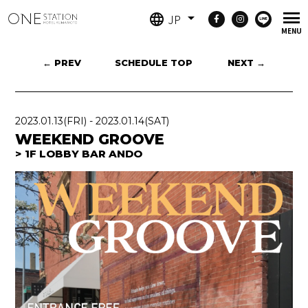
JP
← PREV
SCHEDULE TOP
NEXT →
2023.01.13
(FRI)
-
2023.01.14
(SAT)
WEEKEND GROOVE
1F LOBBY BAR ANDO