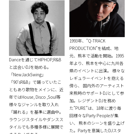
1993年、”Q-TRACK
PRODUCTION”を結成、地
元、熊本で活動を開始。1995
Danceを通じてHIPHOP,R&B
年より、熊本を中心に九州各
と出会いDJを始める。
県のイベントに出演。 様々な
「NewJackSwing」
レギュラーイベントを抱える
「90’sR&B」で踊っていたこ
傍ら、 国内外のアーティスト
ともあり歌物をメインに、近
来熊時のサポートDJとして参
年ではHouse, Disco ,Soul等
加。レジデントDJを務め
様々なジャンルを取り入れ
た”PURE”は、18年に渡り毎
「踊れる」を基準に選曲中。
回様々なParty Peopleが集
ラウンジスタイルやダンスス
い、 熊本のシーンを盛り上げ
タイルでも多種多様に展開で
た。Partyを意識したDJスタ