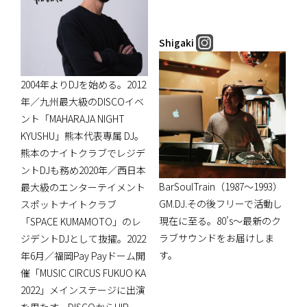
Shigaki
2004年よりDJを始める。2012
年／九州最大級のDISCOイベ
ント「MAHARAJA NIGHT
KYUSHU」熊本代表専属 DJ。
熊本のナイトクラブでレジデ
ントDJも務め2020年／西日本
BarSoulTrain（1987～1993）
最大級のエンターテイメント
GM.DJ.その後フリーで活動し
スポットナイトクラブ
現在に至る。80’s～最新のク
「SPACE KUMAMOTO」のレ
ラブサウンドをお届けしま
ジデントDJとして抜擢。2022
す。
年6月／福岡Pay Payドーム開
催「MUSIC CIRCUS FUKUO KA
2022」メインステージに出演