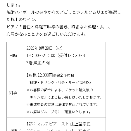
します。
焼酎ハイボールの爽やかなのどごしとホテルソムリエが厳選し
た極上のワイン、
ピアノの音色と津軽三味線の響き、繊細なお料理と共に、
心豊かなひとときをお過ごしいただけます。
2023年8月29日（火）
日時
19：00～21：00（受付18：30～）
3階 鳳凰の間
1名様 12,000円
※完全予約制
（料理・ドリンク・税金・サービス料込）
※お客様の都合による、チケット購入後の
料金
キャンセルによる払い戻しはいたしかねます。
※未成年者の飲酒は法律で禁止されています。
※お席はグループ毎にご用意いたします。
1部：マルチピアニスト 山上聖宗氏
出演者
2部：マルチピアニスト 山上聖宗氏