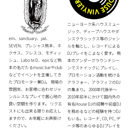
ニューヨーク系ハウスミュー
ジック、ディープハウスやダ
em、sanctuary、jail、
ンスクラシックス等のジャン
SEVEN、プレシャス熊本、ネ
ルを軸とし、レコードによる
クサス、フレスコ、モディッ
DJプレイをこよなく愛す。 熊
シュ、Labo te:D、epicなど熊
本のアンダーグラウンドシー
本の名だたるmusic barやclub
ンでストイックにプレイし、
などでイベントを主催してき
プロモーション活動を続ける
たプロモーター兼DJ。 現場の
アラフォー、アラフィフのDJ
雰囲気、お客様に合わせジャ
の集まり。 2000年代後半～
ンルレスなプレイで居心地の
2010年前半にかけて国内外の
良い空間を作ります。 リクエ
有名House DJの招聘や前座DJ
ストにも出来る限りお応えし
を務めるなどの経験を持つDJ
ますので、お気軽にお声掛け
もいる。レコード, CD, PC, デ
ください。
ータ等のあらゆるDJプレイを