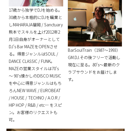
17歳から独学でDJを始める。
30歳から本格的にDJを職業と
しMAHARAJA福岡 / Sanctuary
熊本でスキルを上げ2012年2
月1日自身がオーナーとして
DJ’s Bar MAZEをOPENさせ
BarSoulTrain（1987～1993）
る。得意ジャンルはSOUL /
GM.DJ.その後フリーで活動し
DANCE CLASSIC / FUNK。
現在に至る。80’s～最新のク
MAZEの営業スタイルは70’s
ラブサウンドをお届けしま
〜 90’s懐かしのDISCO MUSIC
す。
を中心に得意ジャンルはもち
ろんNEW WAVE / EUROBEAT
/ HOUSE / TECHNO / A.O.R /
HIP HOP / R&B / etc… をスピ
ン。お客様のリクエストも
可。