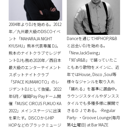
2004年よりDJを始める。2012
年／九州最大級のDISCOイベ
Danceを通じてHIPHOP,R&B
ント「MAHARAJA NIGHT
と出会いDJを始める。
KYUSHU」熊本代表専属 DJ。
「NewJackSwing」
熊本のナイトクラブでレジデ
「90’sR&B」で踊っていたこ
ントDJも務め2020年／西日本
ともあり歌物をメインに、近
最大級のエンターテイメント
年ではHouse, Disco ,Soul等
スポットナイトクラブ
様々なジャンルを取り入れ
「SPACE KUMAMOTO」のレ
「踊れる」を基準に選曲中。
ジデントDJとして抜擢。2022
ラウンジスタイルやダンスス
年6月／福岡Pay Payドーム開
タイルでも多種多様に展開で
催「MUSIC CIRCUS FUKUO KA
きるＤＪである。 -Regular
2022」メインステージに出演
Party- ・Groove Lounge(毎月
を果たす。DISCOからHIP
第4土曜日) at Bar MAZE
HOPなどのブラックミュージ