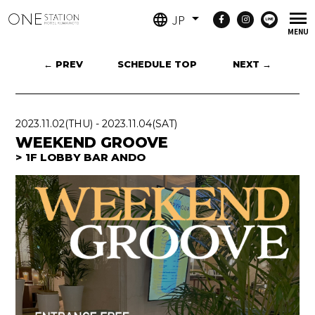
JP
← PREV
SCHEDULE TOP
NEXT →
2023.11.02
(THU)
-
2023.11.04
(SAT)
WEEKEND GROOVE
1F LOBBY BAR ANDO