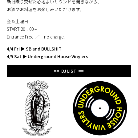
新旧織り交ぜた心地よいサウンドを聞きながら、
お酒やお料理をお楽しみいただけます。
金＆土曜日
START 20：00 –
Entrance Free. ／ no charge.
4/4 Fri
▶
SB and BULLSHIT
4/5 Sat
▶
Underground House Vinylers
== DJ LIST ==