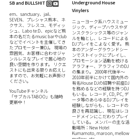
Underground House
SB and BULLSHIT
Vinylers
em、sanctuary、jail、
SEVEN、プレシャス熊本、ネ
ニューヨーク系ハウスミュー
クサス、フレスコ、モディッ
ジック、ディープハウスやダ
シュ、Labo te:D、epicなど熊
ンスクラシックス等のジャン
本の名だたるmusic barやclub
ルを軸とし、レコードによる
などでイベントを主催してき
DJプレイをこよなく愛す。 熊
たプロモーター兼DJ。 現場の
本のアンダーグラウンドシー
雰囲気、お客様に合わせジャ
ンでストイックにプレイし、
ンルレスなプレイで居心地の
プロモーション活動を続ける
良い空間を作ります。 リクエ
アラフォー、アラフィフのDJ
ストにも出来る限りお応えし
の集まり。 2000年代後半～
ますので、お気軽にお声掛け
2010年前半にかけて国内外の
ください。
有名House DJの招聘や前座DJ
を務めるなどの経験を持つDJ
YouTubeチャンネル
もいる。レコード, CD, PC, デ
「サブカルTABOO」も随時
ータ等のあらゆるDJプレイを
更新中！
経験しながらも、レコードの
良さを再認識し、現在はレコ
ードメインにこだわりプレイ
している。 メンバーの主な活
動場所：New Hotel
Kumamoto, maroon, mellow
mellow, etc