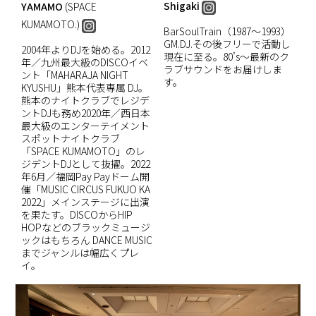
Shigaki
YAMAMO
(SPACE
KUMAMOTO.)
BarSoulTrain（1987～1993）
GM.DJ.その後フリーで活動し
2004年よりDJを始める。2012
現在に至る。80’s～最新のク
年／九州最大級のDISCOイベ
ラブサウンドをお届けしま
ント「MAHARAJA NIGHT
す。
KYUSHU」熊本代表専属 DJ。
熊本のナイトクラブでレジデ
ントDJも務め2020年／西日本
最大級のエンターテイメント
スポットナイトクラブ
「SPACE KUMAMOTO」のレ
ジデントDJとして抜擢。2022
年6月／福岡Pay Payドーム開
催「MUSIC CIRCUS FUKUO KA
2022」メインステージに出演
を果たす。DISCOからHIP
HOPなどのブラックミュージ
ックはもちろん DANCE MUSIC
までジャンルは幅広くプレ
イ。