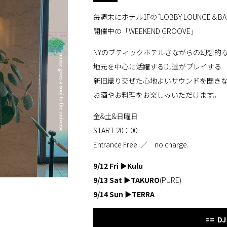
毎週末にホテル1Fの”LOBBY LOUNGE＆BA
開催中の「WEEKEND GROOVE」
NYのブティックホテルさながらの幻想的
地元を中心に活躍するDJ達がプレイする
新旧織り交ぜた心地よいサウンドを聞き
お酒やお料理をお楽しみいただけます。
金&土&日曜日
START 20：00 –
Entrance Free. ／ no charge.
9/12 Fri
▶
Kulu
9/13 Sat
▶
TAKURO
(PURE)
9/14 Sun
▶
TERRA
== DJ