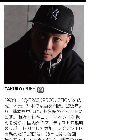
TAKURO
(PURE)
1993年、”Q-TRACK PRODUCTION”を結
成、地元、熊本で活動を開始。1995年よ
り、熊本を中心に九州各県のイベントに
出演。 様々なレギュラーイベントを抱
える傍ら、 国内外のアーティスト来熊時
のサポートDJとして参加。レジデントDJ
を務めた”PURE”は、18年に渡り毎回
様々なParty Peopleが集い、 熊本のシー