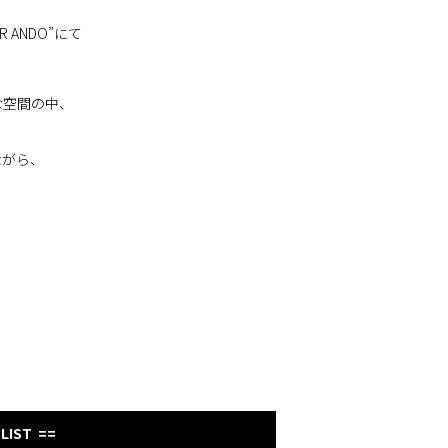
R ANDO”にて
な空間の中、
ながら、
 LIST ==