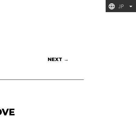
JP
NEXT →
)
OVE