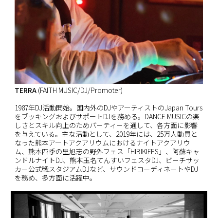
TERRA
(FAITH MUSIC/DJ/Promoter)
1987年DJ活動開始。国内外のDJやアーティストのJapan Tours
をブッキングおよびサポートDJを務める。DANCE MUSICの楽
しさとスキル向上のためパーティーを通して、各方面に影響
を与えている。主な活動として、2019年には、25万人動員と
なった熊本アートアクアリウムにおけるナイトアクアリウ
ム、熊本四季の里旭志の野外フェス「HIBIKIFES」、阿蘇キャ
ンドルナイトDJ、熊本玉名てんすいフェスタDJ、ビーチサッ
カー公式戦スタジアムDJなど、サウンドコーディネートやDJ
を務め、多方面に活躍中。