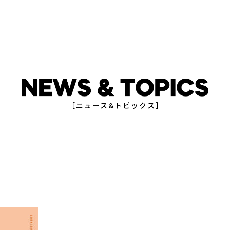
［ニュース&トピックス］