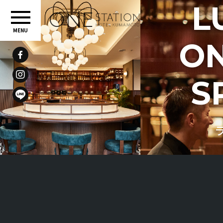
L
ON
S