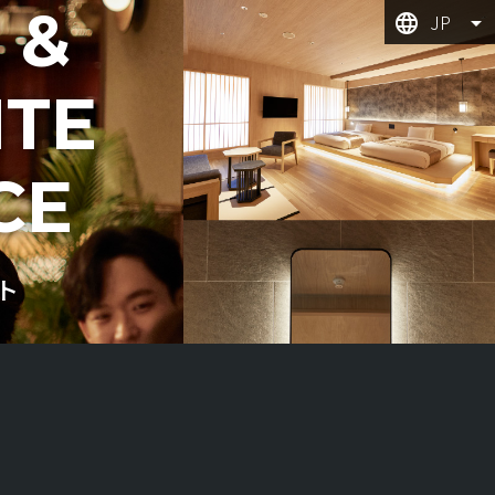
 &
JP
ITE
CE
ト