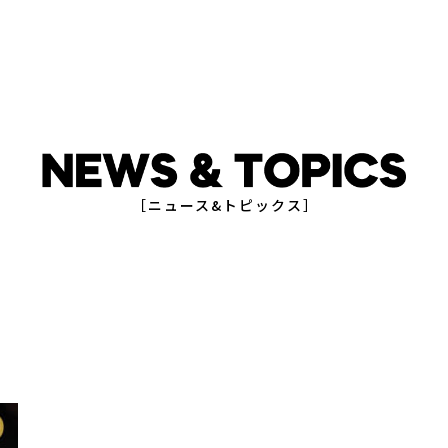
［ニュース&トピックス］