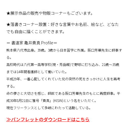
★展示作品の販売や物販コーナーもございます。
★落書きコーナー設置：好きな言葉やお名前、絵など、どなた
でも自由に描くことができます。
＝ 書道家 亀井貴真 Profile＝
熊本県八代市出身。39歳。3歳から日本習字に所属。阪口芳華先生に師事す
る。
高校時代は八代第一高等学校(現・秀岳館)で野球に打ち込み、21歳～35歳
までは14年間看護師として働いていた。
平成29年、一番心配してくれていた兄の突然の死をきっかけに人生を再考
する。
命の儚さと大切さを感じ、師匠である阪口芳華先生のもとに再度師事。平
成30年8月21日に雅号「貴真」(KISIN)という名をいただく。
現在フリーランスとして多岐にわたって活動している。
≫パンフレットのダウンロードはこちら