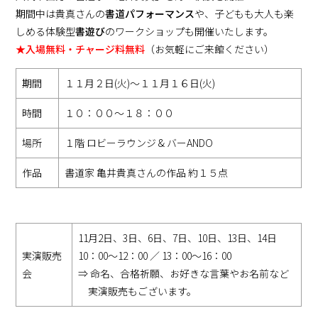
期間中は貴真さんの
書道パフォーマンス
や、子どもも大人も楽
しめる体験型
書遊び
のワークショップも開催いたします。
★入場無料・チャージ料無料
（お気軽にご来館ください）
期間
１１月２日(火)～１１月１６日(火)
時間
１０：００～１８：００
場所
１階 ロビーラウンジ & バーANDO
作品
書道家 亀井貴真さんの作品 約１５点
11月2日、3日、6日、7日、10日、13日、14日
実演販売
10：00〜12：00 ／ 13：00〜16：00
会
⇒ 命名、合格祈願、お好きな言葉やお名前など
実演販売もございます。