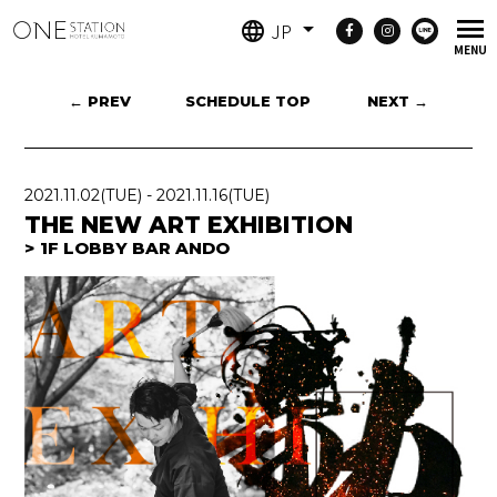
JP
← PREV
SCHEDULE TOP
NEXT →
2021.11.02
(TUE)
-
2021.11.16
(TUE)
THE NEW ART EXHIBITION
1F LOBBY BAR ANDO